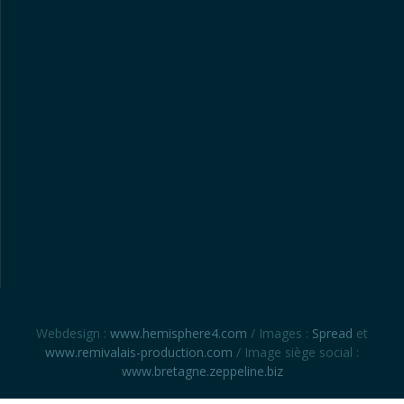
Webdesign :
www.hemisphere4.com
/ Images :
Spread
et
www.remivalais-production.com
/ Image siège social :
www.bretagne.zeppeline.biz