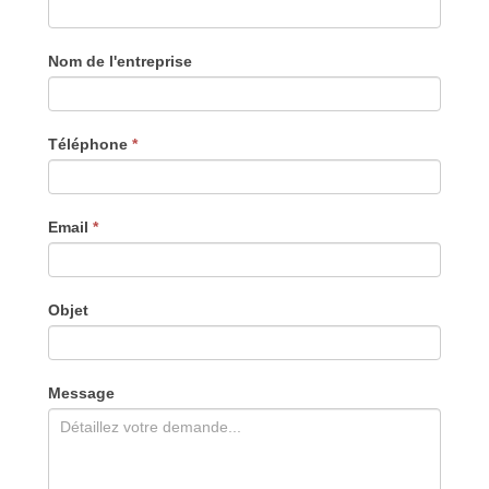
you
are
human,
Nom de l'entreprise
leave
this
field
blank.
Téléphone
*
Email
*
Objet
Message